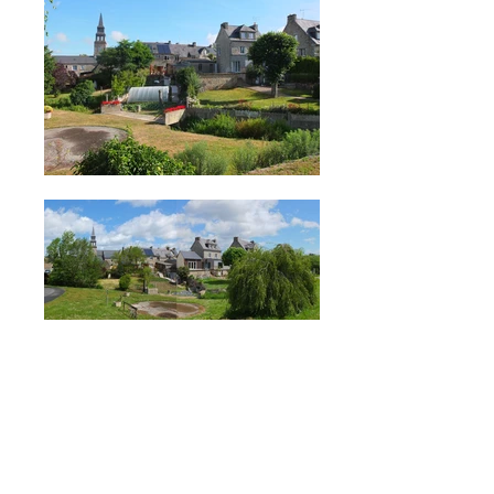
Projet précédent
Projet suivant
Carline
Dory
- Christophe
Rouillé
Architectes dplg-
10 rue des portes 22980 Vildé-Guingalan -
02 96 27
04 14
-
chrouille@wanadoo.fr
©
2008-2024
Carline Dory Christophe Rouillé