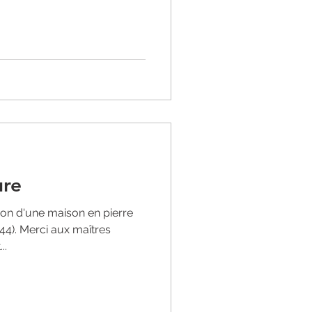
ure
ion d'une maison en pierre
44). Merci aux maîtres
..